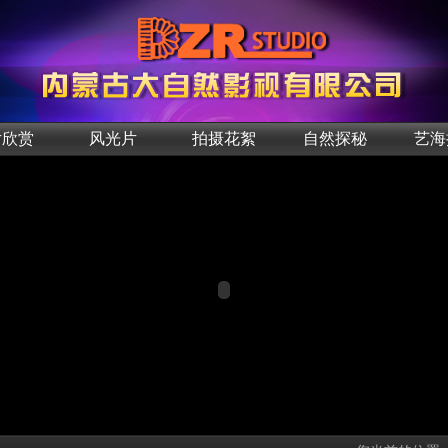
片欣赏
风光片
拍摄花絮
自然探秘
艺海