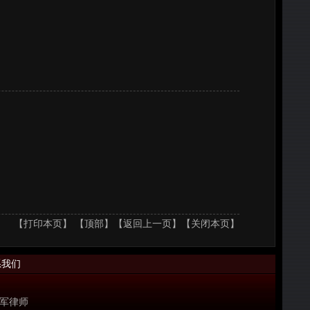
【
打印本页
】 【
顶部
】
【
返回上一页
】
【关闭本页】
系我们
刘利军律师